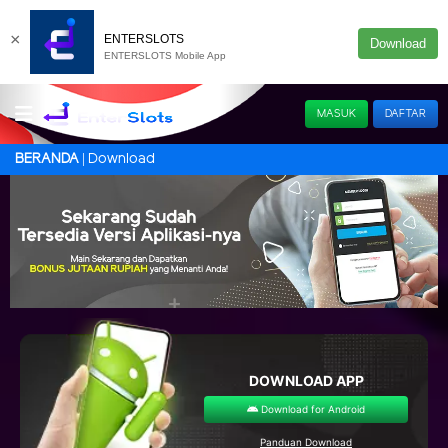
×
ENTERSLOTS
Download
ENTERSLOTS Mobile App
MASUK
DAFTAR
Download
BERANDA
DOWNLOAD APP
Download for Android
Panduan Download