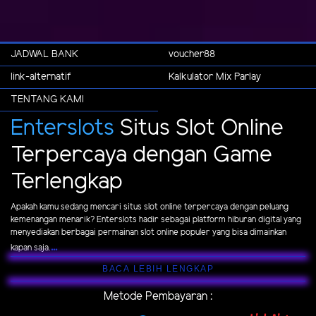
JADWAL BANK
voucher88
link-alternatif
Kalkulator Mix Parlay
TENTANG KAMI
Enterslots
Situs Slot Online
Terpercaya dengan Game
Terlengkap
Apakah kamu sedang mencari situs slot online terpercaya dengan peluang
kemenangan menarik? Enterslots hadir sebagai platform hiburan digital yang
menyediakan berbagai permainan slot online populer yang bisa dimainkan
...
kapan saja.
BACA LEBIH LENGKAP
Metode Pembayaran :